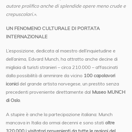
autore prolifico anche di splendide opere meno crude e
crepuscolari.».
UN FENOMENO CULTURALE DI PORTATA
INTERNAZIONALE
L’esposizione, dedicata al maestro dell’inquietudine e
dell’anima, Edvard Munch, ha attratto anche decine di
migliaia di turisti stranieri – circa 210.000 – affascinati
dalla possibilità di ammirare da vicino
100 capolavori
iconici
del grande artista norvegese, un prestito senza
precedenti proveniente direttamente dal
Museo MUNCH
di Oslo
.
A stupire è anche la partecipazione italiana: Munch
mancava in Italia da ormai decenni e sono stati
oltre
320.000 i visitatori provenienti da tutte le regioni del