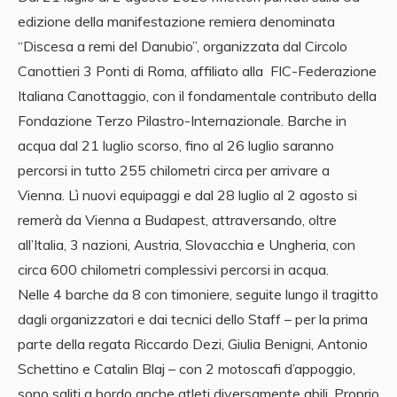
edizione della manifestazione remiera denominata
“Discesa a remi del Danubio”, organizzata dal Circolo
Canottieri 3 Ponti di Roma, affiliato alla FIC-Federazione
Italiana Canottaggio, con il fondamentale contributo della
Fondazione Terzo Pilastro-Internazionale. Barche in
acqua dal 21 luglio scorso, fino al 26 luglio saranno
percorsi in tutto 255 chilometri circa per arrivare a
Vienna. Lì nuovi equipaggi e dal 28 luglio al 2 agosto si
remerà da Vienna a Budapest, attraversando, oltre
all’Italia, 3 nazioni, Austria, Slovacchia e Ungheria, con
circa 600 chilometri complessivi percorsi in acqua.
Nelle 4 barche da 8 con timoniere, seguite lungo il tragitto
dagli organizzatori e dai tecnici dello Staff – per la prima
parte della regata Riccardo Dezi, Giulia Benigni, Antonio
Schettino e Catalin Blaj – con 2 motoscafi d’appoggio,
sono saliti a bordo anche atleti diversamente abili. Proprio