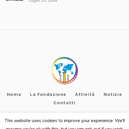
Luglio 20, 2026
Home
La Fondazione
Attività
Notizie
Contatti
This website uses cookies to improve your experience. We'll
assume you're ok with this, but you can opt-out if you wish.
Fondazione Terzo Pilastro Internazionale - C.F. 97967070588