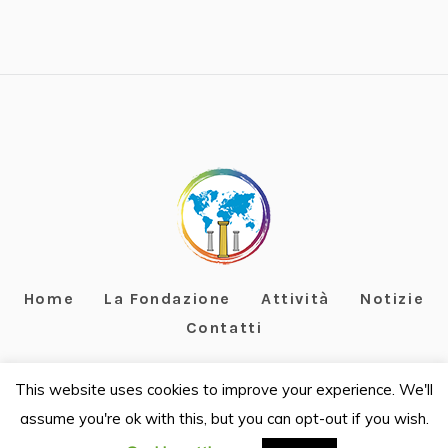
Home
La Fondazione
Attività
Notizie
Contatti
This website uses cookies to improve your experience. We'll
assume you're ok with this, but you can opt-out if you wish.
Fondazione Terzo Pilastro Internazionale - C.F. 97967070588
- ©2019 / All Rights Reserved