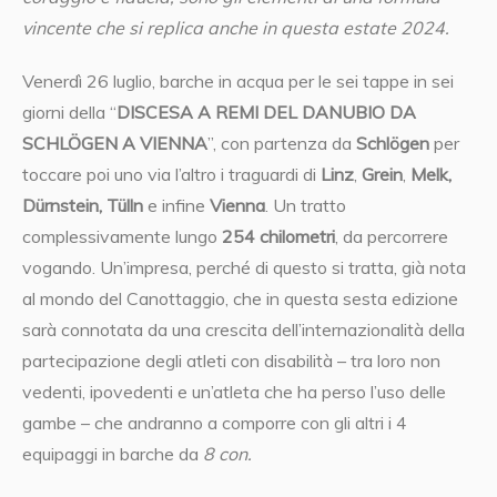
vincente che si replica anche in questa estate 2024.
Venerdì 26 luglio, barche in acqua per le sei tappe in sei
giorni della “
DISCESA A REMI DEL DANUBIO DA
SCHLÖGEN A VIENNA
”, con partenza da
Schlögen
per
toccare poi uno via l’altro i traguardi di
Linz
,
Grein
,
Melk,
Dürnstein,
Tülln
e infine
Vienna
. Un tratto
complessivamente lungo
254 chilometri
, da percorrere
vogando. Un’impresa, perché di questo si tratta, già nota
al mondo del Canottaggio, che in questa sesta edizione
sarà connotata da una crescita dell’internazionalità della
partecipazione degli atleti con disabilità – tra loro non
vedenti, ipovedenti e un’atleta che ha perso l’uso delle
gambe – che andranno a comporre con gli altri i 4
equipaggi in barche da
8 con.