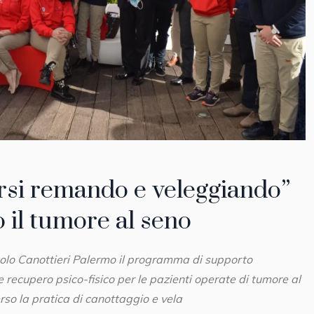
rsi remando e veleggiando”
 il tumore al seno
rcolo Canottieri Palermo il programma di supporto
e recupero psico-fisico per le pazienti operate di tumore al
rso la pratica di canottaggio e vela