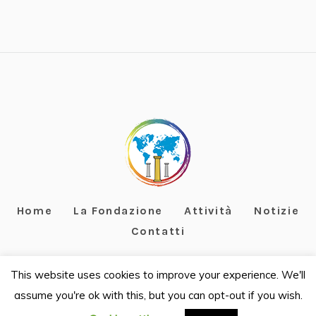
Home
La Fondazione
Attività
Notizie
Contatti
This website uses cookies to improve your experience. We'll
assume you're ok with this, but you can opt-out if you wish.
Fondazione Terzo Pilastro Internazionale - C.F. 97967070588
- ©2019 / All Rights Reserved