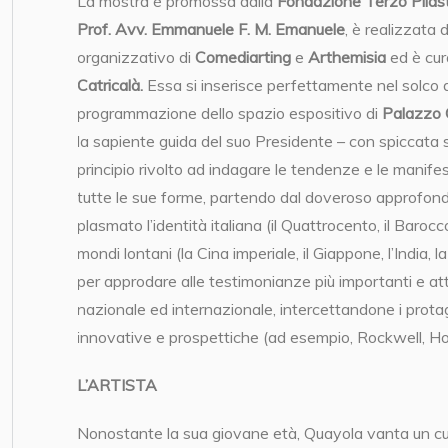
La mostra è promossa dalla
Fondazione Terzo Pilast
Prof. Avv. Emmanuele F. M. Emanuele
, è realizzata
organizzativo di
Comediarting
e
Arthemisia
ed è cu
Catricalà.
Essa
si inserisce perfettamente nel solco 
programmazione dello spazio espositivo di
Palazzo 
la sapiente guida del suo Presidente – con spiccata s
principio rivolto ad indagare le tendenze e le manifest
tutte le sue forme, partendo dal doveroso approfo
plasmato l’identità italiana (il Quattrocento, il Barocco
mondi lontani (la Cina imperiale, il Giappone, l’India, la
per approdare alle testimonianze più importanti e at
nazionale ed internazionale, intercettandone i protago
innovative e prospettiche (ad esempio, Rockwell, H
L’ARTISTA
Nonostante la sua giovane età, Quayola vanta un cu