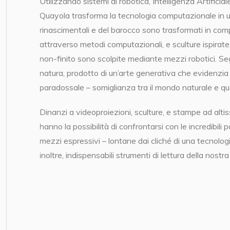
Utilizzando sistemi di robotica, Intelligenza Artificia
Quayola trasforma la tecnologia computazionale in u
rinascimentali e del barocco sono trasformati in comp
attraverso metodi computazionali, e sculture ispirate
non-finito sono scolpite mediante mezzi robotici. S
natura, prodotto di un’arte generativa che evidenzia
paradossale – somiglianza tra il mondo naturale e quel
Dinanzi a videoproiezioni, sculture, e stampe ad altis
hanno la possibilità di confrontarsi con le incredibili p
mezzi espressivi – lontane dai cliché di una tecnolog
inoltre, indispensabili strumenti di lettura della nos