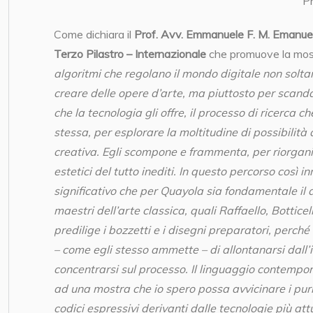
Ph
Come dichiara il
Prof. Avv. Emmanuele F. M. Emanue
Terzo Pilastro – Internazionale
che promuove la mos
algoritmi che regolano il mondo digitale non solt
creare delle opere d’arte, ma piuttosto per scandag
che la tecnologia gli offre, il processo di ricerca c
stessa, per esplorare la moltitudine di possibilità 
creativa. Egli scompone e frammenta, per riorgani
estetici del tutto inediti. In questo percorso così in
significativo che per Quayola sia fondamentale il 
maestri dell’arte classica, quali Raffaello, Botticell
predilige i bozzetti e i disegni preparatori, perch
– come egli stesso ammette – di allontanarsi dall
concentrarsi sul processo. Il linguaggio contempo
ad una mostra che io spero possa avvicinare i puris
codici espressivi derivanti dalle tecnologie più attua