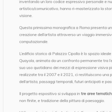
inventando un loro codice espressivo personale e n
artistico/comunicativo, hanno ri-masterizzato la stori
visione.
Questa primissima monografica a Roma presenta un
creazione dell’artista attraverso un viaggio immersivo
computazionale.
L’edificio storico di Palazzo Cipolla è lo spazio ideale 
Quayola, animata da un confronto permanente tra l’edu
suo uso quotidiano dei mezzi di espressione visiva più
realizzate tra il 2007 e il 2021, ci restituiscono un
dell’artista, passaggi temporali, futuri anticipati e pass
Il progetto espositivo si sviluppa in
tre aree tematic
non finite, e tradizione della pittura di paesaggio.