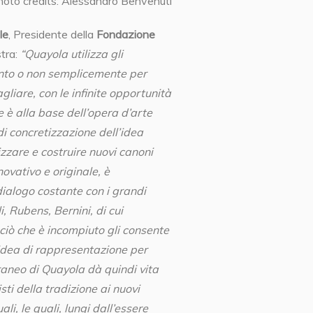
oto credits: Alessandro Benvenuti
le
, Presidente della
Fondazione
tra:
“Quayola utilizza gli
anto o non semplicemente per
liare, con le infinite opportunità
he è alla base dell’opera d’arte
di concretizzazione dell’idea
zzare e costruire nuovi canoni
novativo e originale, è
dialogo costante con i grandi
i, Rubens, Bernini, di cui
é ciò che è incompiuto gli consente
’idea di rappresentazione per
raneo di Quayola dà quindi vita
ti della tradizione ai nuovi
li, le quali, lungi dall’essere