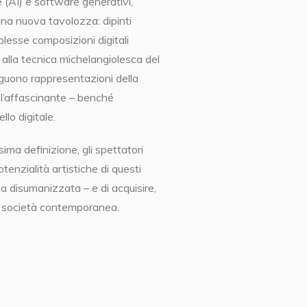
le (AI) e software generativi,
na nuova tavolozza: dipinti
lesse composizioni digitali
 alla tecnica michelangiolesca del
eguono rappresentazioni della
 l’affascinante – benché
lo digitale.
sima definizione, gli spettatori
otenzialità artistiche di questi
ia disumanizzata – e di acquisire,
tra società contemporanea.