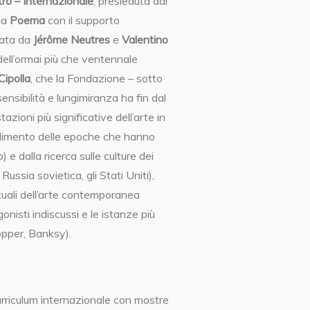
ro – Internazionale
, presieduta dal
 da
Poema
con il supporto
rata da
Jérôme Neutres
e
Valentino
dell’ormai più che ventennale
Cipolla
, che la Fondazione – sotto
ensibilità e lungimiranza ha fin dal
azioni più significative dell’arte in
ndimento delle epoche che hanno
) e dalla ricerca sulle culture dei
 Russia sovietica, gli Stati Uniti),
tuali dell’arte contemporanea
nisti indiscussi e le istanze più
opper, Banksy).
rriculum internazionale con mostre