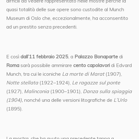
difficili da vedere rappresentato nelle mostre perché la
quasi totalità delle sue opere sono custodite al Munch
Museum di Oslo che, eccezionalmente, ha acconsentito
ad un prestito senza precedenti.
E così
dall’11 febbraio 2025
, a
Palazzo Bonaparte
di
Roma
sarà possibile ammirare
cento capolavori
di Edvard
Munch, tra cui le iconiche
La morte di Marat
(1907),
Notte stellata
(1922–1924),
Le ragazze sul ponte
(1927),
Malinconia
(1900–1901),
Danza sulla spiaggia
(1904),
nonché una delle versioni litografiche de
L’Urlo
(1895).
La mostra, che ha avuto una precedente tappa a