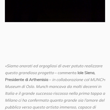
«Siamo onorati ed orgogliosi di aver potuto realizzare
questo grandioso progetto
– commenta
Iole Siena,
Presidente di Arthemisia
–
in collaborazione col MUNCH
Museum di Oslo. Munch mancava da molti decenni in
Italia e il grande successo riscosso nella prima tappa a
Milano ci ha confermato quanto grande sia l’amore del
pubblico verso questo artista immenso, capace di