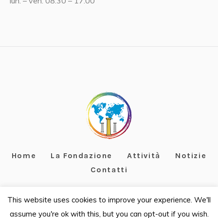
lun. – ven. 08:30 – 17:00
Home
La Fondazione
Attività
Notizie
Contatti
This website uses cookies to improve your experience. We'll
assume you're ok with this, but you can opt-out if you wish.
Fondazione Terzo Pilastro Internazionale - C.F. 97967070588