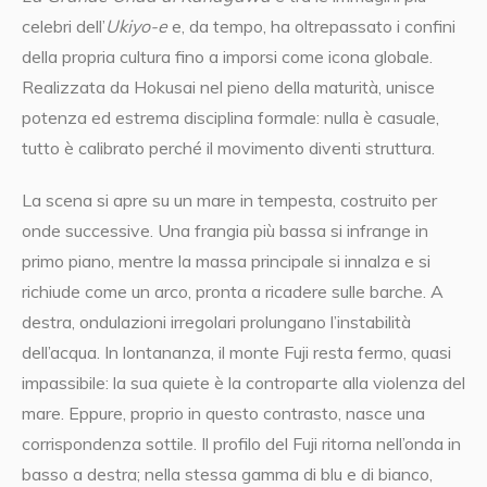
celebri dell’
Ukiyo-e
e, da tempo, ha oltrepassato i confini
della propria cultura fino a imporsi come icona globale.
Realizzata da Hokusai nel pieno della maturità, unisce
potenza ed estrema disciplina formale: nulla è casuale,
tutto è calibrato perché il movimento diventi struttura.
La scena si apre su un mare in tempesta, costruito per
onde successive. Una frangia più bassa si infrange in
primo piano, mentre la massa principale si innalza e si
richiude come un arco, pronta a ricadere sulle barche. A
destra, ondulazioni irregolari prolungano l’instabilità
dell’acqua. In lontananza, il monte Fuji resta fermo, quasi
impassibile: la sua quiete è la controparte alla violenza del
mare. Eppure, proprio in questo contrasto, nasce una
corrispondenza sottile. Il profilo del Fuji ritorna nell’onda in
basso a destra; nella stessa gamma di blu e di bianco,