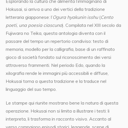
Esplorando la cultura che alimenta l’immaginario di
Hokusai, si arriva a uno dei vertici della tradizione
letteraria giapponese: l’
Ogura hyakunin isshu
(
Cento
poeti, una poesia ciascuno
). Compilata nel XIII secolo da
Fujiwara no Teika, questa antologia diventa con il
passare del tempo un repertorio condiviso: testo di
memoria, modello per la calligrafia, base di un raffinato
gioco di società fondato sul riconoscimento dei versi
attraverso frammenti. Nel periodo Edo, quando la
xilografia rende le immagini più accessibili e diffuse,
Hokusai torna a questa tradizione e la traduce nel
linguaggio del suo tempo.
Le stampe qui riunite mostrano bene la natura di questa
operazione. Hokusai non si limita a illustrare i testi: li
interpreta, li trasforma in racconto visivo. Accanto al
verso compaiono episodi storici, leggende, scene di