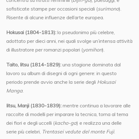
concentra su ritratti femminili (
bijin-ga
), paesaggi, e
sofisticate stampe per occasioni speciali (
surimono
).
Risente di alcune influenze dell’arte europea.
Hokusai (1804-1813):
lo pseudonimo più celebre,
adottato per dieci anni, nei quali svolge un’intensa attività
di illustratore per romanzi popolari (
yomihon
).
Taito, Iitsu
(1814-1829):
una stagione dominata dal
lavoro su album di disegni di ogni genere: in questo
periodo prende avvio anche la serie degli
Hokusai
Manga
.
Iitsu, Manji (1830-1839):
mentre continua a lavorare alle
raccolte di modelli per imparare la tecnica, torna al tema
dei fiori e degli uccelli (
kacho-ga
) e realizza una delle
serie più celebri,
Trentasei vedute del monte Fuji
.