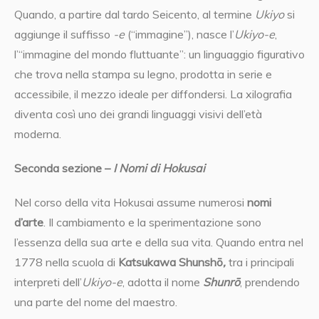
Quando, a partire dal tardo Seicento, al termine
Ukiyo
si
aggiunge il suffisso
-e
(“immagine”), nasce l’
Ukiyo-e
,
l’“immagine del mondo fluttuante”: un linguaggio figurativo
che trova nella stampa su legno, prodotta in serie e
accessibile, il mezzo ideale per diffondersi. La xilografia
diventa così uno dei grandi linguaggi visivi dell’età
moderna.
Seconda sezione –
I Nomi di Hokusai
Nel corso della vita Hokusai assume numerosi
nomi
d’arte
. Il cambiamento e la sperimentazione sono
l’essenza della sua arte e della sua vita. Quando entra nel
1778 nella scuola di
Katsukawa Shunshō
,
tra i principali
interpreti dell’
Ukiyo-e
, adotta il nome
Shunrō
, prendendo
una parte del nome del maestro.