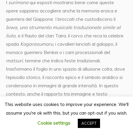
I
surimono
qui esposti mostrano bene come queste
opere sappiano accogliere anche la memoria eroica e
guerriera del Giappone. I broccati che custodiscono il
biwa, uno strumento musicale traduzionale simile al
liuto,
e il flauto del clan Taira, il corvo che reca la celebre
spada
Kogarasumaru
, i cavalieri lanciati al galoppo, il
monaco guerriero Benkei o i carri processionali del
matsuri
, termine che indica feste tradizionali,
trasformano il foglio in uno spazio di allusione colta, dove
l’episodio storico, il racconto epico e il simbolo araldico si
condensano in immagini di grande intensità. In questo
contesto, anche il rapporto tra immagine e testo
raggiunge una forma particolarmente compiuta: poesie,
This website uses cookies to improve your experience. We'll
iscrizioni e riferimenti letterari non accompagnano
assume you're ok with this, but you can opt-out if you wish.
semplicemente la scena, ma ne fanno parte, ne
Cookie settings
ACCEPT
modulano il ritmo, ne ampliano il significato.