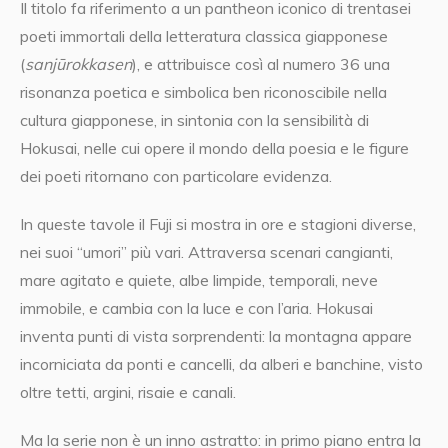
Il titolo fa riferimento a un pantheon iconico di trentasei
poeti immortali della letteratura classica giapponese
(
sanjūrokkasen
), e attribuisce così al numero 36 una
risonanza poetica e simbolica ben riconoscibile nella
cultura giapponese, in sintonia con la sensibilità di
Hokusai, nelle cui opere il mondo della poesia e le figure
dei poeti ritornano con particolare evidenza.
In queste tavole il Fuji si mostra in ore e stagioni diverse,
nei suoi “umori” più vari. Attraversa scenari cangianti,
mare agitato e quiete, albe limpide, temporali, neve
immobile, e cambia con la luce e con l’aria. Hokusai
inventa punti di vista sorprendenti: la montagna appare
incorniciata da ponti e cancelli, da alberi e banchine, visto
oltre tetti, argini, risaie e canali.
Ma la serie non è un inno astratto: in primo piano entra la