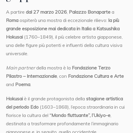
A partire
dal 27 marzo 2026
,
Palazzo Bonaparte
a
Roma
ospiterà una mostra di eccezionale rilievo:
la più
grande esposizione mai dedicata in Italia a Katsushika
Hokusai
(1760–1849), il più celebre artista giapponese,
una delle figure più potenti e influenti della cultura visiva
universale.
Main partner
della mostra è
la
Fondazione Terzo
Pilastro – Internazionale
, con
Fondazione Cultura e Arte
and
Poema
.
Hokusai
è il grande protagonista della
stagione artistica
del periodo Edo
(1603–1868), l’epoca straordinaria in cui
fiorisce la cultura del
“Mondo fluttuante”, l’Ukiyo-e
,
destinata a trasformare profondamente l’immaginario
giapponese e, in seguito, quello occidentale.